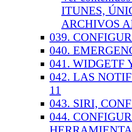
ITUNES, ÚN
ARCHIVOS A
039. CONFIGU
040. EMERGENC
041. WIDGETF 
042. LAS NOTI
11
043. SIRI, CO
044. CONFIG
HERRAMIENTAS